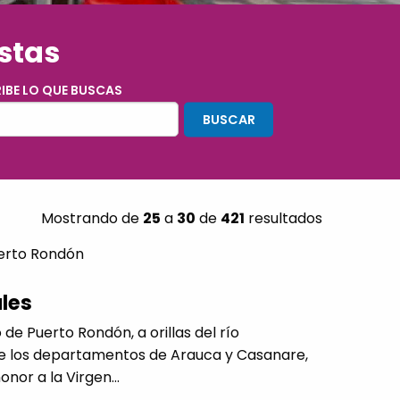
estas
IBE LO QUE BUSCAS
Mostrando de
25
a
30
de
421
resultados
erto Rondón
ales
e Puerto Rondón, a orillas del río
re los departamentos de Arauca y Casanare,
nor a la Virgen...