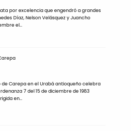
enata por excelencia que engendró a grandes
des Díaz, Nelson Velásquez y Juancho
embre el...
Carepa
o de Carepa en el Urabá antioqueño celebra
rdenanza 7 del 15 de diciembre de 1983
igida en...