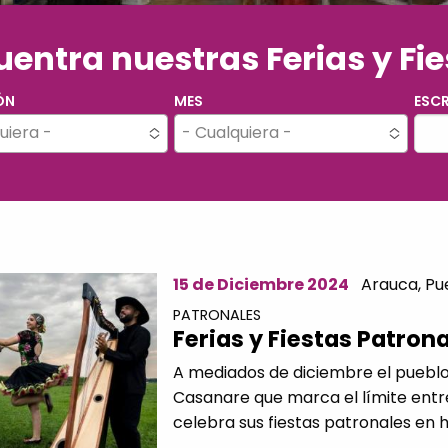
entra nuestras Ferias y Fi
ÓN
MES
ESCR
uiera -
- Cualquiera -
15 de Diciembre 2024
Arauca,
Pu
PATRONALES
Ferias y Fiestas Patron
A mediados de diciembre el pueblo d
Casanare que marca el límite ent
celebra sus fiestas patronales en ho