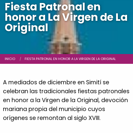
Fiesta Patronal en
honor a La Virgen de La
Original
Ruta de navegación
INICIO
CURRENT:
FIESTA PATRONAL EN HONOR A LA VIRGEN DE LA ORIGINAL
A mediados de diciembre en Simití se
celebran las tradicionales fiestas patronales
en honor a la Virgen de la Original, devoción
mariana propia del municipio cuyos
orígenes se remontan al siglo XVIII.