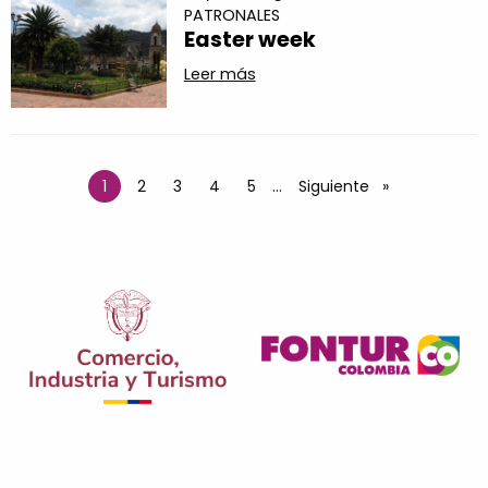
PATRONALES
Easter week
Leer más
Paginación
1
Página
2
Página
3
Página
4
Página
5
…
Siguiente página
Siguiente
Página actual