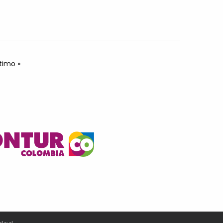
ltima página
timo »