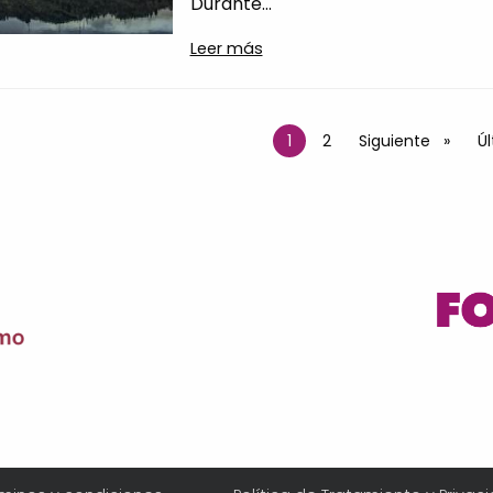
Durante...
Leer más
nación
1
Página
2
Siguiente página
Siguiente
Ú
Úl
Página actual