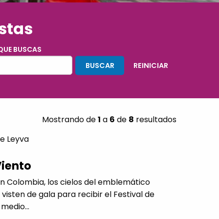
estas
 QUE BUSCAS
Mostrando de
1
a
6
de
8
resultados
de Leyva
Viento
n Colombia, los cielos del emblemático
 visten de gala para recibir el Festival de
medio...