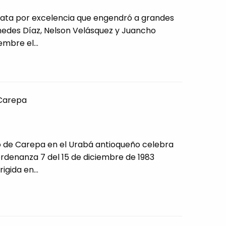
enata por excelencia que engendró a grandes
des Díaz, Nelson Velásquez y Juancho
embre el...
Carepa
o de Carepa en el Urabá antioqueño celebra
rdenanza 7 del 15 de diciembre de 1983
igida en...