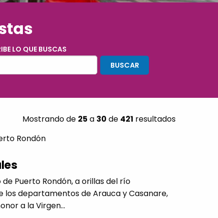
estas
IBE LO QUE BUSCAS
Mostrando de
25
a
30
de
421
resultados
erto Rondón
ales
e Puerto Rondón, a orillas del río
re los departamentos de Arauca y Casanare,
nor a la Virgen...