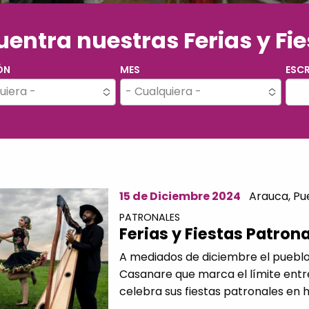
entra nuestras Ferias y Fi
ÓN
MES
ESCR
uiera -
- Cualquiera -
15 de Diciembre 2024
Arauca,
Pu
PATRONALES
Ferias y Fiestas Patron
A mediados de diciembre el pueblo d
Casanare que marca el límite ent
celebra sus fiestas patronales en ho