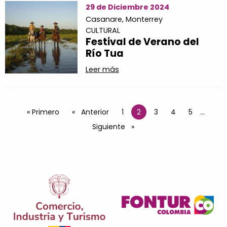
29 de Diciembre 2024
Casanare,
Monterrey
CULTURAL
Festival de Verano del
Río Tua
Leer más
Paginación
Primera página
« Primero
Página anterior
Anterior
Página
1
2
Página
3
Página
4
Página
5
…
Página actual
Siguiente página
Siguiente