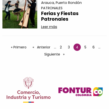
Arauca,
Puerto Rondón
PATRONALES
Ferias y Fiestas
Patronales
Leer más
Paginación
Primera página
« Primero
Página anterior
Anterior
…
Página
2
Página
3
4
Página
5
Página
6
…
Página actual
Siguiente página
Siguiente