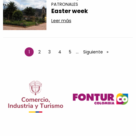
PATRONALES
Easter week
Leer más
Paginación
1
Página
2
Página
3
Página
4
Página
5
…
Siguiente página
Siguiente
Página actual