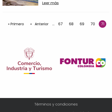
Leer más
Paginación
Primera página
« Primero
Página anterior
Anterior
…
Página
67
Página
68
Página
69
Página
70
71
Págin
Menú
Términos y condiciones
Legal