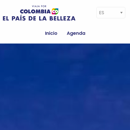
Pasar al contenido principal
Select your language
Navegación
principal
Inicio
Agenda
Image